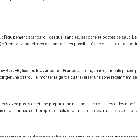
.
ut l'équipement standard : casque, sangles, sacoche et bottes de saut. Les p
 offrent aux modélistes de nombreuses possibilités de peinture et de pati
te-Mère-Église
, ou le
avancer en France
Cette figurine est idéale placée 
r diriger une patrouille, monter la garde ou traverser une zone récemment sé
ptées avec précision et une préparation minimale. Les peintres et les modé
ue et des armes sont proportionnels et permettent des mises en valeur et 
 constructeurs de dioramas et les collectionneurs axés sur
troupes aérop