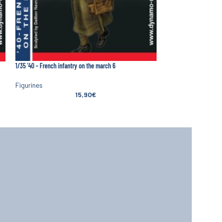
1/35 ’40 – French infantry on the march 6
1/35 ’40 – French Offic
Figurines
Figurines
15,90
€