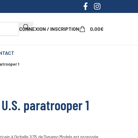
CONNEXION / INSCRIPTION
0,00
€
NTACT
ratrooper 1
 U.S. paratrooper 1
ricain à l'échelle 1/35 de Dynamo Models est proposée