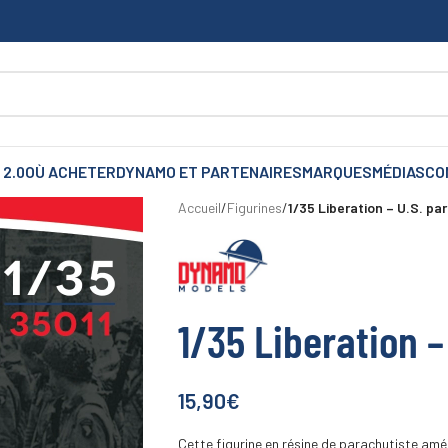
 2.0
OÙ ACHETER
DYNAMO ET PARTENAIRES
MARQUES
MÉDIAS
CO
Accueil
/
Figurines
/
1/35 Liberation – U.S. pa
1/35 Liberation –
15,90
€
Cette figurine en résine de parachutiste amé