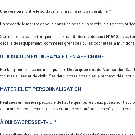
Une version montre le soldat marchant, tenant sa carabine M1.
La seconde le montre debout dans une pose plus statique ou observatrice
Son uniforme est historiquement exact.
Uniforme de saut M1942
, avec to
détails de l'équipement (comme les grenades ou les pochettes à munitions)
UTILISATION EN DIORAMA ET EN AFFICHAGE
Parfait pour les scènes impliquant le
Débarquement de Normandie
,
Sain
troupes alliées et de civils. Ses deux poses possibles le rendent idéal pou
MATÉRIEL ET PERSONNALISATION
Réalisées en résine impeccable de haute qualité, les deux poses sont scul
ajoutant de l'équipement ou en variant le camouflage. Les détails du casq
À QUI S'ADRESSE-T-IL ?
Un excellent choix pour les passionnés de la Seconde Guerre mondiale, les