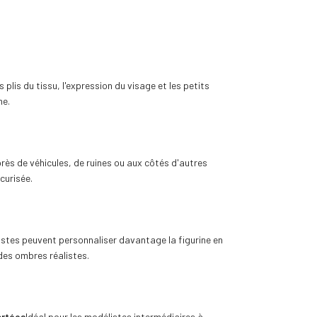
lis du tissu, l'expression du visage et les petits
ne.
près de véhicules, de ruines ou aux côtés d'autres
curisée.
listes peuvent personnaliser davantage la figurine en
des ombres réalistes.
ortées
Idéal pour les modélistes intermédiaires à