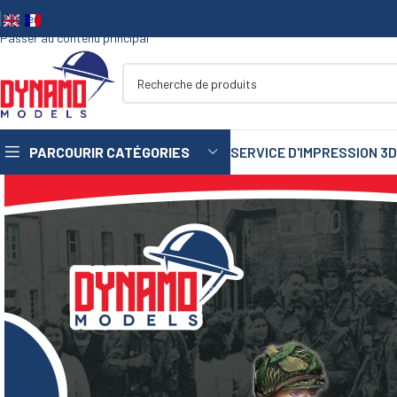
Passer à la navigation
Passer au contenu principal
PARCOURIR CATÉGORIES
SERVICE D'IMPRESSION 3D
1/35
1/72
1/48
1/16
75
mm
90