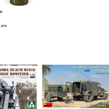
ab
,95
€