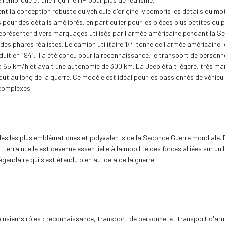
 la conception robuste du véhicule d'origine, y compris les détails du moteu
r des détails améliorés, en particulier pour les pièces plus petites ou p
représenter divers marquages utilisés par l'armée américaine pendant la S
es phares réalistes. Le camion utilitaire 1/4 tonne de l'armée américaine
uit en 1941, il a été conçu pour la reconnaissance, le transport de personne
u'à 65 km/h et avait une autonomie de 300 km. La Jeep était légère, très ma
out au long de la guerre. Ce modèle est idéal pour les passionnés de véhicu
 complexes
cules les plus emblématiques et polyvalents de la Seconde Guerre mondiale.
errain, elle est devenue essentielle à la mobilité des forces alliées sur un 
légendaire qui s'est étendu bien au-delà de la guerre.
lusieurs rôles : reconnaissance, transport de personnel et transport d'arme