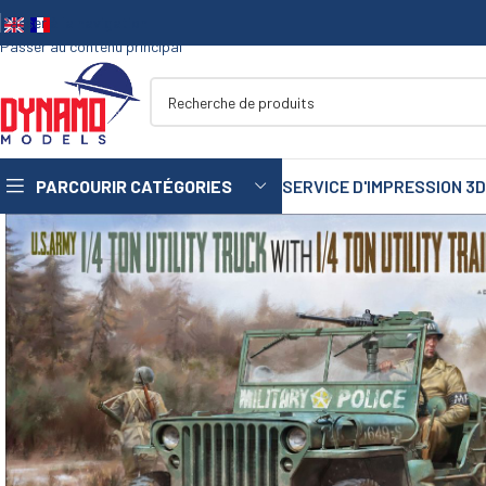
Passer à la navigation
Passer au contenu principal
PARCOURIR CATÉGORIES
SERVICE D'IMPRESSION 3D
1/35
1/72
1/48
1/16
75
mm
90