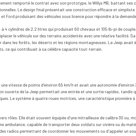
inalement remporté le contrat avec son prototype, le Willys MB, battant ses
nnelles. Le design final présentait une construction efficace et simpliste qu
s et Ford produisant des véhicules sous licence pour répondre à la demande
à 4 cylindres de 2,2 litres qui produisait 60 chevaux et 105 lb-pi de coupl
cer le véhicule sur des terrains accidentés avec une relative facilité. Sa 
r dans les forêts, les déserts et les régions montagneuses. La Jeep avait
s, ce qui contribuait à sa célèbre capacité tout-terrain.
 une vitesse de pointe d'environ 65 km/h et avait une autonomie d'environ 3
ouverte de la Jeep permettait une entrée et une sortie rapides, tandis qu
ues. Le système à quatre roues motrices, une caractéristique pionnière à l
rs rôles. Elle était souvent équipée d'une mitrailleuse de calibre 30 ou, m
mme ambulance, capable de transporter deux soldats sur civière ou du matéri
des radios permettant de coordonner les mouvements ou d'appeler un sout