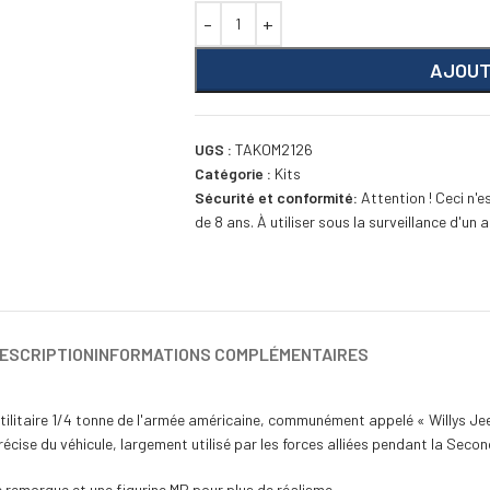
AJOUT
UGS :
TAKOM2126
Catégorie :
Kits
Sécurité et conformité:
Attention ! Ceci n'e
de 8 ans. À utiliser sous la surveillance d'un a
ESCRIPTION
INFORMATIONS COMPLÉMENTAIRES
 utilitaire 1/4 tonne de l'armée américaine, communément appelé « Willys Jee
précise du véhicule, largement utilisé par les forces alliées pendant la Seco
 remorque et une figurine MP pour plus de réalisme.