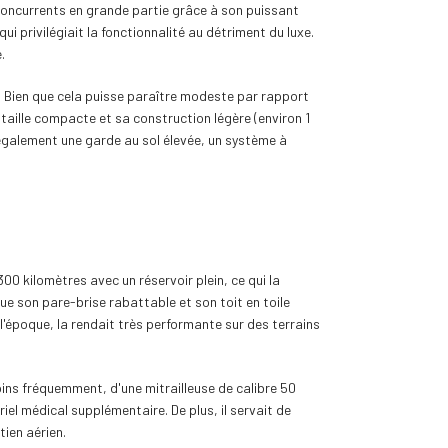
 concurrents en grande partie grâce à son puissant
i privilégiait la fonctionnalité au détriment du luxe.
.
e. Bien que cela puisse paraître modeste par rapport
taille compacte et sa construction légère (environ 1
 également une garde au sol élevée, un système à
00 kilomètres avec un réservoir plein, ce qui la
e son pare-brise rabattable et son toit en toile
'époque, la rendait très performante sur des terrains
oins fréquemment, d'une mitrailleuse de calibre 50
el médical supplémentaire. De plus, il servait de
ien aérien.