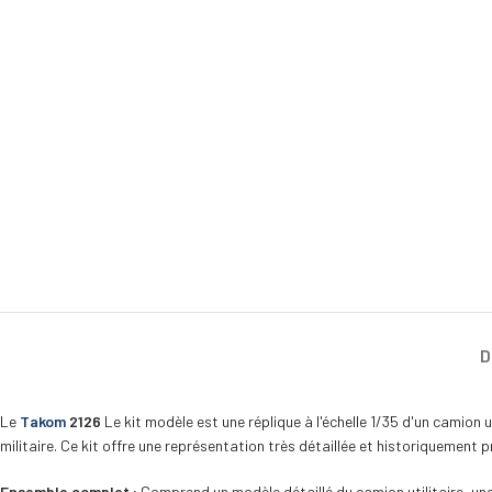
D
Le
Takom
2126
Le kit modèle est une réplique à l'échelle 1/35 d'un camion
militaire. Ce kit offre une représentation très détaillée et historiquement 
Ensemble complet :
Comprend un modèle détaillé du camion utilitaire, une