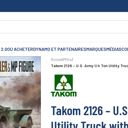
 2.0
OÙ ACHETER
DYNAMO ET PARTENAIRES
MARQUES
MÉDIAS
CO
Accueil
/
Kits
/
Takom 2126 – U.S. Army 1/4 Ton Utility Truc
Takom 2126 – U.S
Utility Truck with