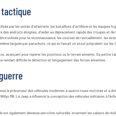
e tactique
utilisée par les unités d'infanterie, les bataillons d'artillerie et les équipes
e des endroits éloignés, d'aider au déplacement rapide des troupes et de fou
'être utilisée pour la reconnaissance, les courses de ravitaillement, les é
ême larguée par parachute, ce qui en faisait un atout polyvalent sur les 
ce, avançant pour repérer les positions ou le terrain ennemis. Sa petite tail
i rendait difficile la détection et l'engagement des forces ennemies.
-guerre
venue le précurseur des véhicules modernes à quatre roues motrices et a donn
Willys MB. La Jeep a influencé la conception des véhicules militaires à l'é
le est également devenue une icône culturelle, incarnant les valeurs de rési