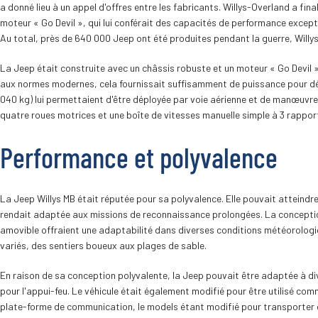
a donné lieu à un appel d'offres entre les fabricants. Willys-Overland a f
moteur « Go Devil », qui lui conférait des capacités de performance exceptio
Au total, près de 640 000 Jeep ont été produites pendant la guerre, Willy
La Jeep était construite avec un châssis robuste et un moteur « Go Devil » 
aux normes modernes, cela fournissait suffisamment de puissance pour dépla
040 kg) lui permettaient d'être déployée par voie aérienne et de manœuvre
quatre roues motrices et une boîte de vitesses manuelle simple à 3 rapport
Performance et polyvalence
La Jeep Willys MB était réputée pour sa polyvalence. Elle pouvait atteindre
rendait adaptée aux missions de reconnaissance prolongées. La conception 
amovible offraient une adaptabilité dans diverses conditions météorologiq
variés, des sentiers boueux aux plages de sable.
En raison de sa conception polyvalente, la Jeep pouvait être adaptée à dive
pour l'appui-feu. Le véhicule était également modifié pour être utilisé co
plate-forme de communication, le models étant modifié pour transporter 