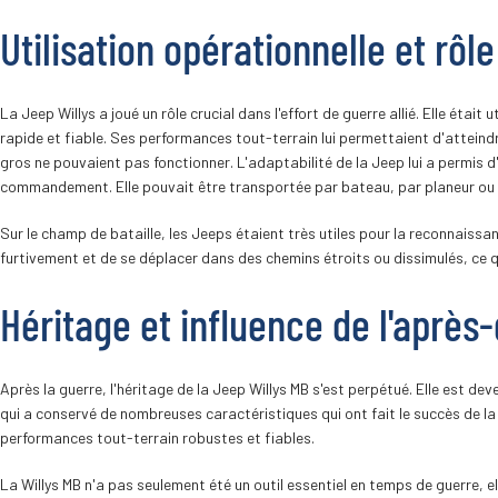
Utilisation opérationnelle et rôl
La Jeep Willys a joué un rôle crucial dans l'effort de guerre allié. Elle était 
rapide et fiable. Ses performances tout-terrain lui permettaient d'atteindr
gros ne pouvaient pas fonctionner. L'adaptabilité de la Jeep lui a permis d
commandement. Elle pouvait être transportée par bateau, par planeur ou m
Sur le champ de bataille, les Jeeps étaient très utiles pour la reconnaissan
furtivement et de se déplacer dans des chemins étroits ou dissimulés, ce qu
Héritage et influence de l'après
Après la guerre, l'héritage de la Jeep Willys MB s'est perpétué. Elle est de
qui a conservé de nombreuses caractéristiques qui ont fait le succès de la 
performances tout-terrain robustes et fiables.
La Willys MB n'a pas seulement été un outil essentiel en temps de guerre, el